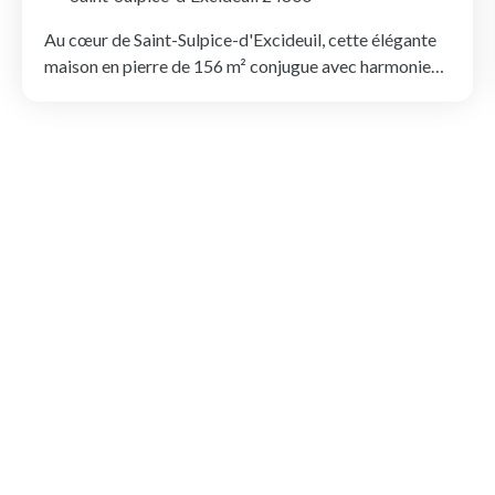
Au cœur de Saint-Sulpice-d'Excideuil, cette élégante
maison en pierre de 156 m² conjugue avec harmonie
authenticité, beaux volumes et confort contemporain.
Derrière sa façade de caractère, elle révèle des
espaces lumineux et une rénovation soignée qui
préserve tout le charme de l'ancien. La vaste pièce de
vie, baignée de lumière, s'articule autour d'une
superbe cheminée en pierre équipée d'un insert, créant
une atmosphère chaleureuse en toute saison. Les
matériaux d'origine ont été soigneusement mis en
valeur et s'accordent parfaitement avec les
rénovations récentes. La cuisine indépendante,
fonctionnelle et conviviale, complète un rez-de-
chaussée pensé pour une vie de famille agréable. Un
vaste cellier/chaufferie de 48 m², une cave partielle
ainsi qu'un WC indépendant viennent parfaire ce
niveau. À l'étage, le palier dessert quatre chambres de
belles dimensions, une bibliothèque, un bureau et une