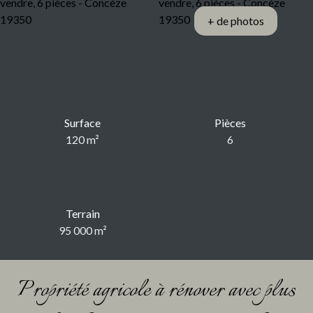
+ de photos
Surface
Pièces
120
m²
6
Terrain
95 000
m²
Propriété agricole à rénover avec plus