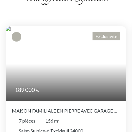
Exclusivité
189 000
€
MAISON FAMILIALE EN PIERRE AVEC GARAGE À
SAINT-SULPICE-D'EXCIDEUIL
7
pièces
156
m²
Saint-Sulpice-d'Excideuil 24800