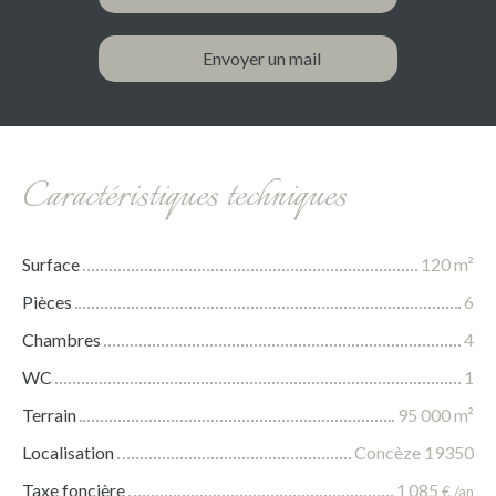
Envoyer un mail
Caractéristiques techniques
Surface
120
m²
Pièces
6
Chambres
4
WC
1
Terrain
95 000
m²
Localisation
Concèze 19350
Taxe foncière
1 085
€ /an