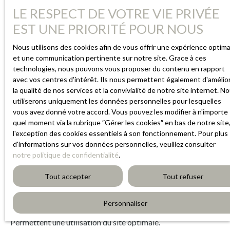
Cookies
LE RESPECT DE VOTRE VIE PRIVÉE
EST UNE PRIORITÉ POUR NOUS
Lors de la consultation du site, des informations relatives à
Nous utilisons des cookies afin de vous offrir une expérience optima
votre appareil peuvent être enregistrées dans des fichiers
et une communication pertinente sur notre site. Grace à ces
texte appelés "Cookies", et placés dans votre navigateur.
technologies, nous pouvons vous proposer du contenu en rapport
Par l’identification de votre terminal ils servent
avec vos centres d'intérêt. Ils nous permettent également d'amélio
principalement, à optimiser votre utilisation du site en vous
la qualité de nos services et la convivialité de notre site internet. N
proposant de contenu personnalisé. Ils ont une durée de
utiliserons uniquement les données personnelles pour lesquelles
validité fixe.
vous avez donné votre accord. Vous pouvez les modifier à n'importe
quel moment via la rubrique ″Gérer les cookies″ en bas de notre site,
l'exception des cookies essentiels à son fonctionnement. Pour plus
Les utilisateurs ont la liberté de s’opposer à l’enregistrement
d'informations sur vos données personnelles, veuillez consulter
de "cookies" en se servant des fonctionnalités
notre politique de confidentialité
.
correspondantes de leur navigateur. Cependant cette
démarche peut altérer ou rendre impossible l’accès à
Tout accepter
Tout refuser
certains services du site.
Personnaliser
Cookies nécessaires au bon fonctionnement du site -
Permettent une utilisation du site optimale.