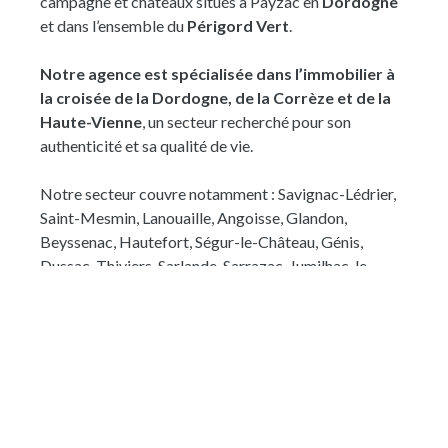
campagne et châteaux situés à Payzac en
Dordogne
ou aux loisirs. Particulièrement bien entretenue, la
et dans l’ensemble du
Périgord Vert
.
maison bénéficie d'équipements récents qui assurent
un excellent confort au quotidien : menuiseries en
Notre agence est spécialisée dans l’immobilier à
double vitrage, isolation performante, chaudière à
la croisée de la Dordogne, de la Corrèze et de la
granulés et réseau de chauffage entièrement révisé.
Haute-Vienne
, un secteur recherché pour son
Classée DPE C, elle allie le charme d'une demeure
authenticité et sa qualité de vie.
ancienne aux exigences actuelles de confort. À
l'extérieur, un garage indépendant de 68 m² constitue
Notre secteur couvre notamment : Savignac-Lédrier,
un véritable atout pour le stationnement, le stockage
Saint-Mesmin, Lanouaille, Angoisse, Glandon,
ou un atelier. Une agréable terrasse couverte permet
Beyssenac, Hautefort, Ségur-le-Château, Génis,
de profiter des beaux jours, tandis que le terrain, situé
Dussac, Thiviers, Sarlande, Sarrazac, Jumilhac-le-
de l'autre côté d'un petit chemin communal
Grand, Juillac, Saint-Cyr-les-Champagnes, Cherveix-
desservant uniquement une propriété voisine, offre un
Cubas et Saint-Jean-de-Côle.
espace extérieur supplémentaire dans un
environnement paisible. Parfaitement entretenue et
Notre équipe vous accompagne à chaque étape pour
immédiatement habitable, cette maison de caractère
concrétiser votre projet d’achat dans les meilleures
séduira celles et ceux qui recherchent un lieu de vie
conditions.
authentique, chaleureux et élégant, où écrire une