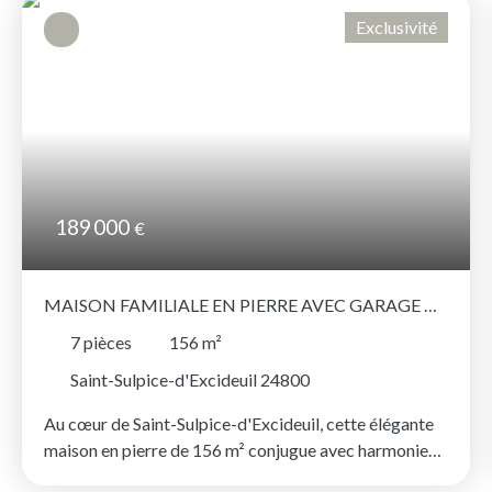
Exclusivité
189 000
€
MAISON FAMILIALE EN PIERRE AVEC GARAGE À
SAINT-SULPICE-D'EXCIDEUIL
7
pièces
156
m²
Saint-Sulpice-d'Excideuil 24800
Au cœur de Saint-Sulpice-d'Excideuil, cette élégante
maison en pierre de 156 m² conjugue avec harmonie
authenticité, beaux volumes et confort contemporain.