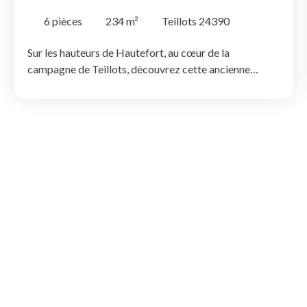
RÉHABILITÉE AVEC DÉPENDANCES, PROCHE DE
HAUTEFORT
6
pièces
234
m²
Teillots 24390
Sur les hauteurs de Hautefort, au cœur de la
campagne de Teillots, découvrez cette ancienne
grange en pierre entièrement réhabilitée en une
confortable maison d'habitation. Implantée dans un
environnement paisible et préservé, la propriété
bénéficie de magnifiques vues dégagées sur la
campagne environnante, avec en toile de fond le
château de Hautefort. Développant environ 234 m²
habitables, la maison offre de beaux volumes. Le rez-
de-chaussée comprend une cuisine indépendante, un
vaste séjour, un salon lumineux ainsi qu'un WC. L'étage
dessert quatre chambres, dont une suite parentale
avec salle d'eau privative, ainsi qu'une salle de bains
familiale. La majorité des pièces profite d'une vue
dégagée sur la campagne. La rénovation, réalisée en
grande partie en 2008, a permis de conserver le