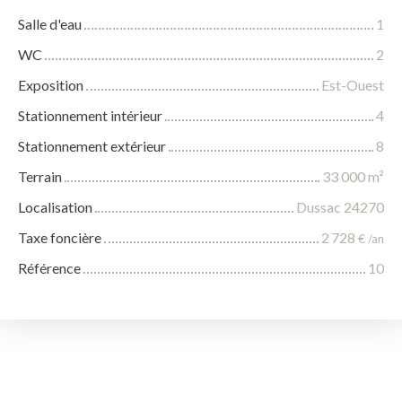
Salle d'eau
1
WC
2
Exposition
Est-Ouest
Stationnement intérieur
4
Stationnement extérieur
8
Terrain
33 000
m²
Localisation
Dussac 24270
Taxe foncière
2 728
€ /an
Référence
10