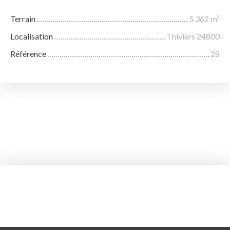
Terrain
5 362
m²
Localisation
Thiviers 24800
Référence
28