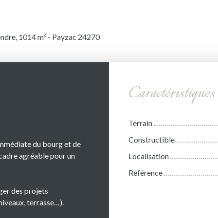
vendre, 1014 m² - Payzac 24270
Caractéristiques
Terrain
Constructible
immédiate du bourg et de
 cadre agréable pour un
Localisation
Référence
ger des projets
niveaux, terrasse…).