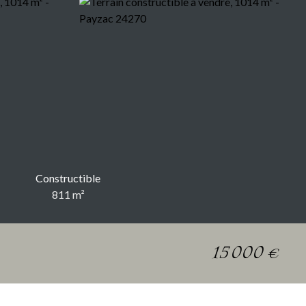
Constructible
811
m²
15 000
€