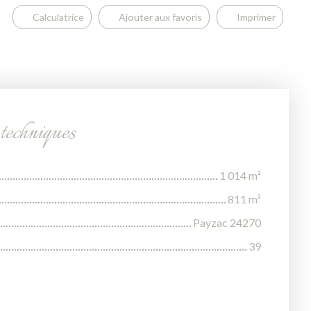
Calculatrice
Ajouter aux favoris
Imprimer
 techniques
1 014
m²
811
m²
Payzac 24270
39