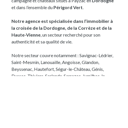
campagne et châteaux situés à Payzac en
Dordogne
ou aux loisirs. Particulièrement bien entretenue, la
et dans l’ensemble du
Périgord Vert
.
maison bénéficie d'équipements récents qui assurent
un excellent confort au quotidien : menuiseries en
Notre agence est spécialisée dans l’immobilier à
double vitrage, isolation performante, chaudière à
la croisée de la Dordogne, de la Corrèze et de la
granulés et réseau de chauffage entièrement révisé.
Haute-Vienne
, un secteur recherché pour son
Classée DPE C, elle allie le charme d'une demeure
authenticité et sa qualité de vie.
ancienne aux exigences actuelles de confort. À
l'extérieur, un garage indépendant de 68 m² constitue
Notre secteur couvre notamment : Savignac-Lédrier,
un véritable atout pour le stationnement, le stockage
Saint-Mesmin, Lanouaille, Angoisse, Glandon,
ou un atelier. Une agréable terrasse couverte permet
Beyssenac, Hautefort, Ségur-le-Château, Génis,
de profiter des beaux jours, tandis que le terrain, situé
Dussac, Thiviers, Sarlande, Sarrazac, Jumilhac-le-
de l'autre côté d'un petit chemin communal
Grand, Juillac, Saint-Cyr-les-Champagnes, Cherveix-
desservant uniquement une propriété voisine, offre un
Cubas et Saint-Jean-de-Côle.
espace extérieur supplémentaire dans un
environnement paisible. Parfaitement entretenue et
Notre équipe vous accompagne à chaque étape pour
immédiatement habitable, cette maison de caractère
concrétiser votre projet d’achat dans les meilleures
séduira celles et ceux qui recherchent un lieu de vie
conditions.
authentique, chaleureux et élégant, où écrire une