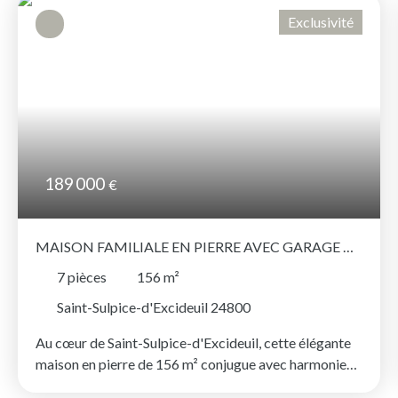
Exclusivité
189 000
€
MAISON FAMILIALE EN PIERRE AVEC GARAGE À
SAINT-SULPICE-D'EXCIDEUIL
7
pièces
156
m²
Saint-Sulpice-d'Excideuil 24800
Au cœur de Saint-Sulpice-d'Excideuil, cette élégante
maison en pierre de 156 m² conjugue avec harmonie
authenticité, beaux volumes et confort contemporain.