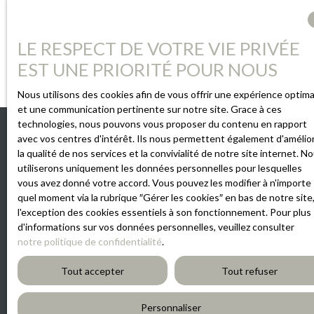
Recevoir des annonces
LE RESPECT DE VOTRE VIE PRIVÉE
EST UNE PRIORITÉ POUR NOUS
Nous utilisons des cookies afin de vous offrir une expérience optima
et une communication pertinente sur notre site. Grace à ces
technologies, nous pouvons vous proposer du contenu en rapport
avec vos centres d'intérêt. Ils nous permettent également d'amélio
INFORMATIONS
la qualité de nos services et la convivialité de notre site internet. N
utiliserons uniquement les données personnelles pour lesquelles
Nos honoraires
vous avez donné votre accord. Vous pouvez les modifier à n'importe
quel moment via la rubrique ″Gérer les cookies″ en bas de notre site,
Mentions légales
l'exception des cookies essentiels à son fonctionnement. Pour plus
d'informations sur vos données personnelles, veuillez consulter
Politique de confidentialité
notre politique de confidentialité
.
Gérer les cookies
Tout accepter
Tout refuser
Propulsé par
Personnaliser