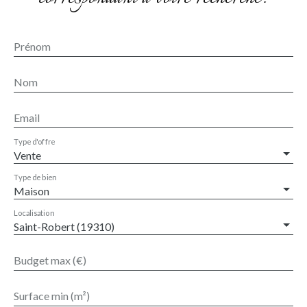
thermique. Un garage, un appentis et le raccordement
au tout-à-l’égout complètent les prestations de ce
Prénom
bien. Un cadre paisible et verdoyant, idéal pour une
résidence principale ou secondaire.
Nom
Email
Type d'offre
Vente
Type de bien
Maison
Localisation
Saint-Robert (19310)
Budget max (€)
Surface min (m²)