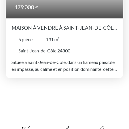
179 000
€
MAISON À VENDRE À SAINT-JEAN-DE-CÔLE
AVEC GRANGE ET JARDIN SANS VIS-À-VIS
5
pièces
131
m²
Saint-Jean-de-Côle 24800
Située à Saint-Jean-de-Côle, dans un hameau paisible
en impasse, au calme et en position dominante, cette
propriété pleine de charme offre un cadre de vie
serein et une belle luminosité. Au rez-de-jardin, vous
trouverez une cuisine / salle à manger, un agréable
séjour, une salle d’eau, un WC indépendant ainsi qu’une
première chambre. À l’étage, trois chambres aux
beaux volumes profitent d’une vue dégagée sur la
campagne environnante. Une extension de la maison
contient la chambre du rez-de-jardin et un cellier avec