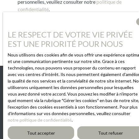
personnelles, veuillez consulter notre
politique de
confidentialité
.
Recevoir des annonces
LE RESPECT DE VOTRE VIE PRIVÉE
EST UNE PRIORITÉ POUR NOUS
Nous utilisons des cookies afin de vous offrir une expérience optima
et une communication pertinente sur notre site. Grace à ces
technologies, nous pouvons vous proposer du contenu en rapport
avec vos centres d'intérêt. Ils nous permettent également d'amélio
la qualité de nos services et la convivialité de notre site internet. N
INFORMATIONS
utiliserons uniquement les données personnelles pour lesquelles
vous avez donné votre accord. Vous pouvez les modifier à n'importe
Nos honoraires
quel moment via la rubrique ″Gérer les cookies″ en bas de notre site,
l'exception des cookies essentiels à son fonctionnement. Pour plus
Mentions légales
d'informations sur vos données personnelles, veuillez consulter
Politique de confidentialité
notre politique de confidentialité
.
Gérer les cookies
Tout accepter
Tout refuser