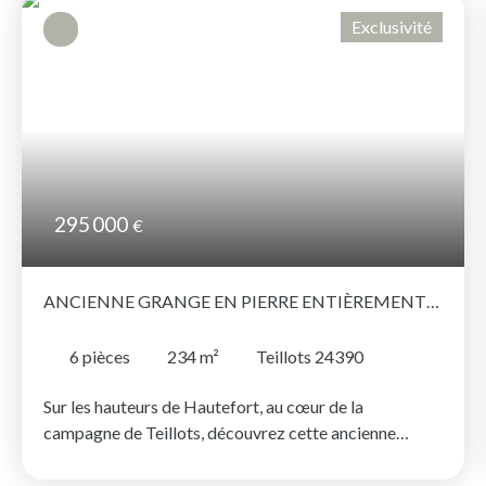
Exclusivité
295 000
€
ANCIENNE GRANGE EN PIERRE ENTIÈREMENT
RÉHABILITÉE AVEC DÉPENDANCES, PROCHE DE
HAUTEFORT
6
pièces
234
m²
Teillots 24390
Sur les hauteurs de Hautefort, au cœur de la
campagne de Teillots, découvrez cette ancienne
grange en pierre entièrement réhabilitée en une
confortable maison d'habitation. Implantée dans un