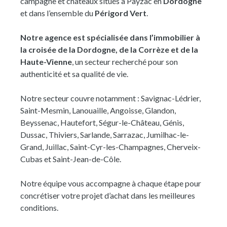
campagne et châteaux situés à Payzac en
Dordogne
pierre d'environ 36 m², dont la toiture a été
et dans l’ensemble du
Périgord Vert
.
récemment refaite mais nécessitant une rénovation
complète, ainsi qu'un authentique four à pain. Que ce
Notre agence est spécialisée dans l’immobilier à
soit pour une résidence principale ou une maison de
la croisée de la Dordogne, de la Corrèze et de la
famille, cette propriété offre un bel équilibre entre le
Haute-Vienne
, un secteur recherché pour son
charme de l'ancien, le confort d'une rénovation de
authenticité et sa qualité de vie.
qualité et le potentiel d'évolution de ses dépendances,
dans un environnement paisible à quelques minutes de
Notre secteur couvre notamment : Savignac-Lédrier,
Hautefort.
Saint-Mesmin, Lanouaille, Angoisse, Glandon,
Beyssenac, Hautefort, Ségur-le-Château, Génis,
Dussac, Thiviers, Sarlande, Sarrazac, Jumilhac-le-
Grand, Juillac, Saint-Cyr-les-Champagnes, Cherveix-
Cubas et Saint-Jean-de-Côle.
Notre équipe vous accompagne à chaque étape pour
concrétiser votre projet d’achat dans les meilleures
conditions.