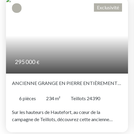
Exclusivité
295 000
€
ANCIENNE GRANGE EN PIERRE ENTIÈREMENT
RÉHABILITÉE AVEC DÉPENDANCES, PROCHE DE
HAUTEFORT
6
pièces
234
m²
Teillots 24390
Sur les hauteurs de Hautefort, au cœur de la
campagne de Teillots, découvrez cette ancienne
grange en pierre entièrement réhabilitée en une
confortable maison d'habitation. Implantée dans un