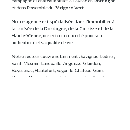
campagne et châteaux situés à Payzac en
Dordogne
pierre d'environ 36 m², dont la toiture a été
et dans l’ensemble du
Périgord Vert
.
récemment refaite mais nécessitant une rénovation
complète, ainsi qu'un authentique four à pain. Que ce
Notre agence est spécialisée dans l’immobilier à
soit pour une résidence principale ou une maison de
la croisée de la Dordogne, de la Corrèze et de la
famille, cette propriété offre un bel équilibre entre le
Haute-Vienne
, un secteur recherché pour son
charme de l'ancien, le confort d'une rénovation de
authenticité et sa qualité de vie.
qualité et le potentiel d'évolution de ses dépendances,
dans un environnement paisible à quelques minutes de
Notre secteur couvre notamment : Savignac-Lédrier,
Hautefort.
Saint-Mesmin, Lanouaille, Angoisse, Glandon,
Beyssenac, Hautefort, Ségur-le-Château, Génis,
Dussac, Thiviers, Sarlande, Sarrazac, Jumilhac-le-
Grand, Juillac, Saint-Cyr-les-Champagnes, Cherveix-
Cubas et Saint-Jean-de-Côle.
Notre équipe vous accompagne à chaque étape pour
concrétiser votre projet d’achat dans les meilleures
conditions.